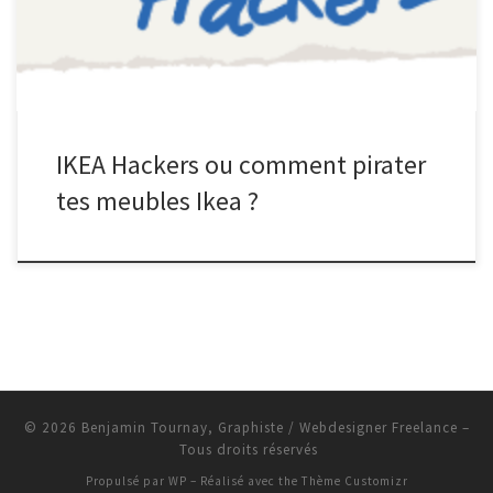
temps, […]
IKEA Hackers ou comment pirater
tes meubles Ikea ?
© 2026
Benjamin Tournay, Graphiste / Webdesigner Freelance
–
Tous droits réservés
Propulsé par
WP
– Réalisé avec the
Thème Customizr