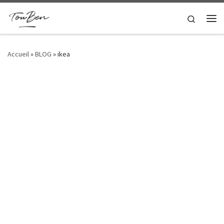
Passer au contenu
Search
Me
Accueil
»
BLOG
»
ikea