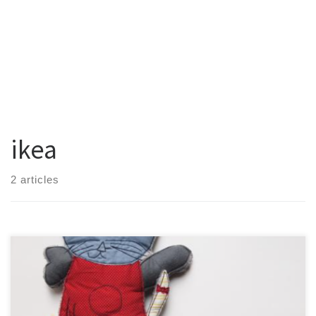
ikea
2 articles
A l’occasion du concours organisé par Ikea « dessine la peluche de
tes rêves« , je me suis posé la question de savoir si c’était possible