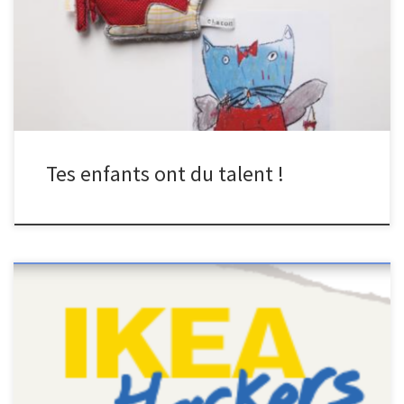
de le faire sans être une multinationale. En faisant des recherches
sur le net, j’ai donc trouvé quelques boites qui vont donner vie aux
dessins de […]
Tes enfants ont du talent !
Tu n’es pas sans connaitre le roi de l’ameublement et de la déco
pas chère, sans doute le seul Suédois de ta famille, je parle bien
entendu du cèlèbre Ikea. Il t’es surement arrivé d’aller chez tes
amis et de découvrir que vous aviez le même mobilier. En meme