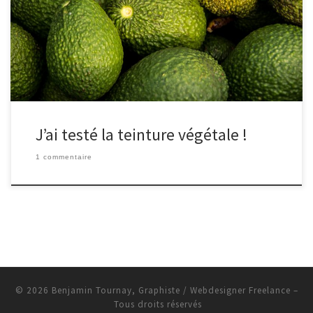
plusieurs fois et je gardais cette idée dans le coin de la tête pour
une prochaine fois… Parce que oui, quelques fois tu veux faire
des tests mais tu ne sais pas […]
J’ai testé la teinture végétale !
1 commentaire
© 2026
Benjamin Tournay, Graphiste / Webdesigner Freelance
–
Tous droits réservés