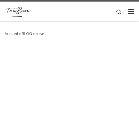
Passer au contenu
Search
Me
Accueil
»
BLOG
»
rose