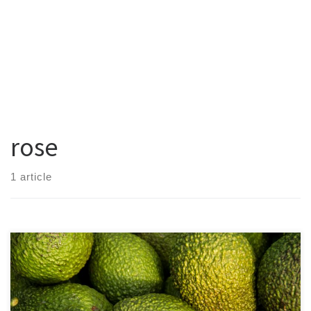
rose
1 article
Il y a quelques jours, Morganours (célèbre instragmeuse) parlait
des teintures végétales en story. J’en avais déjà entendu parler