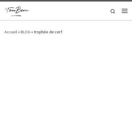
Passer au contenu
Search
Me
Accueil
»
BLOG
»
trophée de cerf