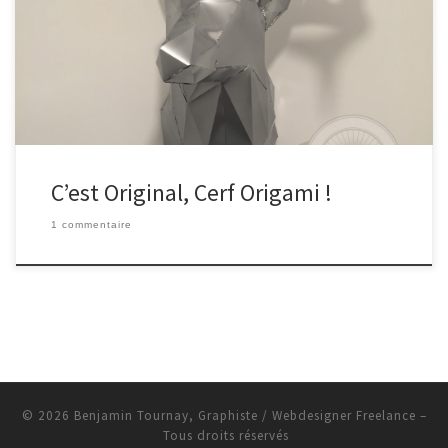
à ça la grande tendance des trophées cerf et voila avec un
magnifique Trophée Cerf en Origami. J’en parlais justement sur
mon ancien post Tête de cerf, où […]
C’est Original, Cerf Origami !
1 commentaire
© 2026
Benjamin Tournay, Graphiste / Webdesigner Freelance
–
Tous droits réservés